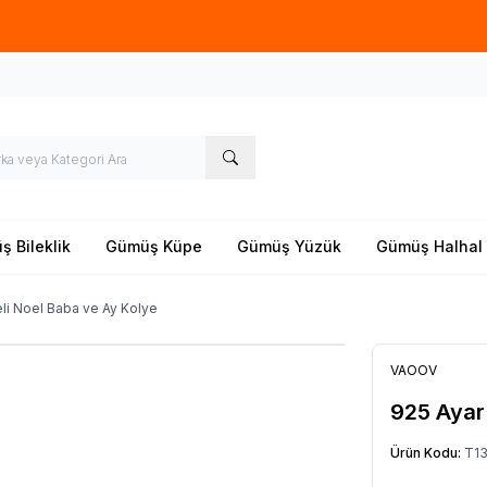
Yeni sezon ürünlerinde
%20
indirim
 Bileklik
Gümüş Küpe
Gümüş Yüzük
Gümüş Halhal
li Noel Baba ve Ay Kolye
VAOOV
925 Ayar
Ürün Kodu:
T13