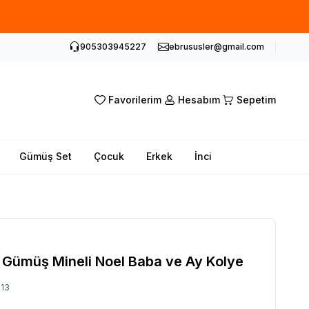
905303945227
ebrususler@gmail.com
Favorilerim
Hesabım
Sepetim
Gümüş Set
Çocuk
Erkek
İnci
 Gümüş Mineli Noel Baba ve Ay Kolye
13