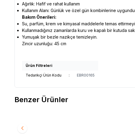
Ağırlık: Hafif ve rahat kullanım
Kullanım Alanı: Günlük ve özel gün kombinlerine uygundu
Bakım Önerileri:
Su, parfüm, krem ve kimyasal maddelerle temas ettirmeyi
Kullanmadığınız zamanlarda kuru ve kapalı bir kutuda sak
Yumuşak bir bezle nazikçe temizleyin.
Zincir uzunluğu: 45 cm
Ürün Filtreleri
Tedarikçi Ürün Kodu
:
EBR00165
Benzer Ürünler
Yeni
Yeni
VAOOV
Vaoov 925 Ayar Gümüş Gold Güneş
VAOOV
Favorilere Ekle
Favori
Kolye
Rodyumlu
1.100,00
TL
1.500,