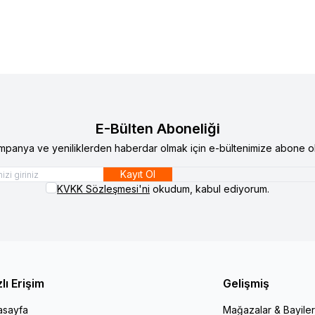
E-Bülten Aboneliği
mpanya ve yeniliklerden haberdar olmak için e-bültenimize abone ol
Kayıt Ol
KVKK Sözleşmesi'ni
okudum, kabul ediyorum.
zlı Erişim
Gelişmiş
asayfa
Mağazalar & Bayiler