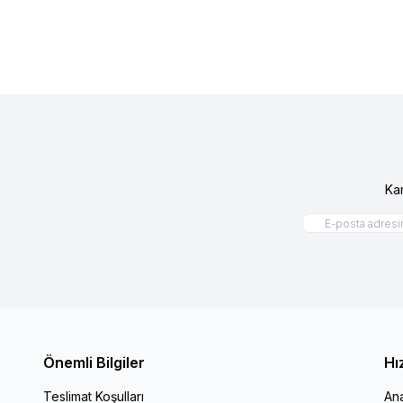
Ka
Önemli Bilgiler
Hı
Teslimat Koşulları
An