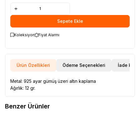
Sepete Ekle
Koleksiyon
Fiyat Alarmı
Ürün Özellikleri
Ödeme Seçenekleri
İade Koşul
Metal: 925 ayar gümüş üzeri altın kaplama
Ağırlık: 12 gr.
Benzer Ürünler
VAOOV
Vaoov 925 Ayar Gümüş
VAOOV
Vaoov 925 Ayar Gümüş
Favorilere Ekle
Favorilere Ekle
Erkek Figaro Zincir
Erkek Sembolü Kolye
2.270,06
TL
1.905,21
TL