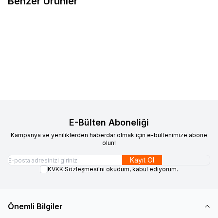
Benzer Ürünler
VAOOV
Vaoov 925 Ayar Gümüş
VAOOV
925 Ayar Gümüş Kişiye
Yeni
Yeni
Favorilere Ekle
Favorilere Ekle
Harfli İsim Kolye
Özel Harfli Beyaz Taşlı Kalp
1.600,00
TL
Kolye
1.500,00
TL
Sepete Ekle
Sepete Ekle
E-Bülten Aboneliği
Kampanya ve yeniliklerden haberdar olmak için e-bültenimize abone
olun!
Kayıt Ol
KVKK Sözleşmesi'ni
okudum, kabul ediyorum.
Önemli Bilgiler