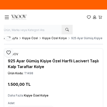
Yeni sezon ürünlerinde
%20
indirim
Favorilerim
Hesabım
Sepet
Paylaş
Ana Sayfa
Kişiye Özel
Kişiye Özel Kolye
925 Ayar Gümüş Kişiye Özel
Favoriye Ekle
VAOOV
925 Ayar Gümüş Kişiye Özel Harfli Lacivert Taşlı
Kalp Taraftar Kolye
Ürün Kodu:
T1498
1.500,00
TL
Sepete Ekle
Daha Fazla
Kişiye Özel Kolye
Adet