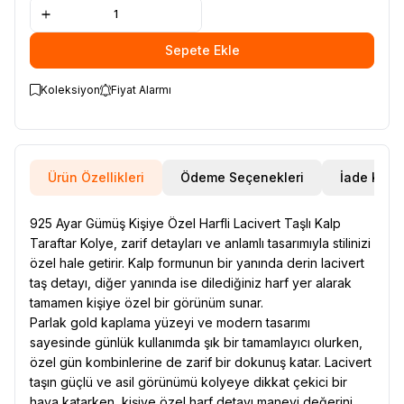
Sepete Ekle
Koleksiyon
Fiyat Alarmı
Ürün Özellikleri
Ödeme Seçenekleri
İade Koşul
925 Ayar Gümüş Kişiye Özel Harfli Lacivert Taşlı Kalp
Taraftar Kolye, zarif detayları ve anlamlı tasarımıyla stilinizi
özel hale getirir. Kalp formunun bir yanında derin lacivert
taş detayı, diğer yanında ise dilediğiniz harf yer alarak
tamamen kişiye özel bir görünüm sunar.
Parlak gold kaplama yüzeyi ve modern tasarımı
sayesinde günlük kullanımda şık bir tamamlayıcı olurken,
özel gün kombinlerine de zarif bir dokunuş katar. Lacivert
taşın güçlü ve asil görünümü kolyeye dikkat çekici bir
hava katarken, kişiye özel harf detayı manevi değerini