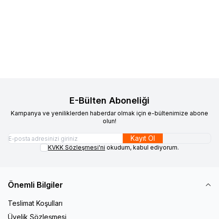
VAOOV
Vaoov 925 Ayar Gümüş
VAOOV
925 Ayar Gümüş Kişiye
Yeni
Yeni
Favorilere Ekle
Favorilere Ekle
Harfli İsim Kolye
Özel Harfli Beyaz Taşlı Kalp
1.600,00
TL
Kolye
1.500,00
TL
Sepete Ekle
Sepete Ekle
E-Bülten Aboneliği
Kampanya ve yeniliklerden haberdar olmak için e-bültenimize abone
olun!
Kayıt Ol
KVKK Sözleşmesi'ni
okudum, kabul ediyorum.
Önemli Bilgiler
Teslimat Koşulları
Üyelik Sözleşmesi