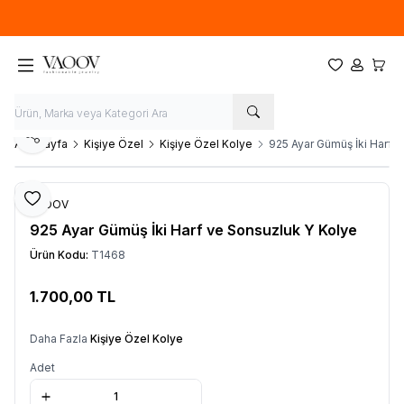
Yeni sezon ürünlerinde
%20
indirim
Favorilerim
Hesabım
Sepet
Paylaş
Ana Sayfa
Kişiye Özel
Kişiye Özel Kolye
925 Ayar Gümüş İki Harf 
Favoriye Ekle
VAOOV
925 Ayar Gümüş İki Harf ve Sonsuzluk Y Kolye
Ürün Kodu:
T1468
1.700,00
TL
Sepete Ekle
Daha Fazla
Kişiye Özel Kolye
Adet