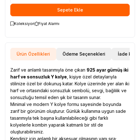
Sepete Ekle
Koleksiyon
Fiyat Alarmı
Ürün Özellikleri
Ödeme Seçenekleri
İade Koşul
Zarif ve anlamlı tasarımıyla öne çıkan
925 ayar gümüş iki
harf ve sonsuzluk Y kolye
, kişiye özel detaylarıyla
stilinize özel bir dokunuş katar. Kolye üzerinde yer alan iki
harf ve ortasındaki sonsuzluk sembolü, sevgi, bağlılık ve
sonsuzluğu temsil eden şık bir tasarım sunar.
Minimal ve modern Y kolye formu sayesinde boyunda
zarif bir görünüm oluşturur. Günlük kullanıma uygun sade
tasarımıyla tek başına kullanılabileceği gibi farklı
kolyelerle kombin yaparak katmanlı bir stil de
oluşturabilirsiniz.
Kendiniz için anlamlı bir aksesuar olmasının yanı sıra;