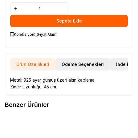
Sepete Ekle
Koleksiyon
Fiyat Alarmı
Ürün Özellikleri
Ödeme Seçenekleri
İade Koşul
Metal: 925 ayar gümüş üzeri altın kaplama
Zincir Uzunluğu: 45 cm.
Benzer Ürünler
VAOOV
Vaoov 925 Ayar Gümüş
VAOOV
925 Ayar Gümüş Kişiye
Yeni
Yeni
Favorilere Ekle
Favorilere Ekle
Harfli İsim Kolye
Özel Harfli Beyaz Taşlı Kalp
1.600,00
TL
Kolye
1.500,00
TL