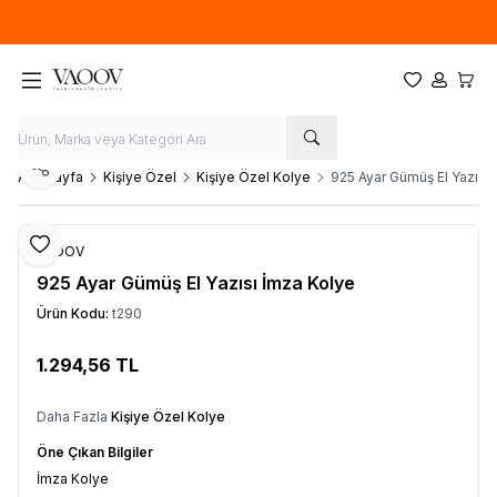
Yeni sezon ürünlerinde
%20
indirim
Favorilerim
Hesabım
Sepet
Paylaş
Ana Sayfa
Kişiye Özel
Kişiye Özel Kolye
925 Ayar Gümüş El Yazısı
Favoriye Ekle
VAOOV
925 Ayar Gümüş El Yazısı İmza Kolye
Ürün Kodu:
t290
1.294,56
TL
Sepete Ekle
Daha Fazla
Kişiye Özel Kolye
Öne Çıkan Bilgiler
İmza Kolye