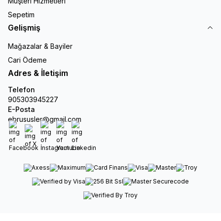
Müşteri Hizmetleri
Sepetim
Gelişmiş
Mağazalar & Bayiler
Cari Ödeme
Adres & İletişim
Telefon
905303945227
E-Posta
ebrususler@gmail.com
Facebook
X
İnstagram
Youtube
Linkedin