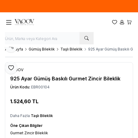
Yeni sezon ürünlerinde
%20
indirim
Favorilerim
Hesabım
Sepet
Paylaş
Ana Sayfa
Gümüş Bileklik
Taşlı Bileklik
925 Ayar Gümüş Baskılı Gurme
Favoriye Ekle
VAOOV
925 Ayar Gümüş Baskılı Gurmet Zincir Bileklik
Ürün Kodu:
EBR00104
1.524,60
TL
Sepete Ekle
Daha Fazla
Taşlı Bileklik
Öne Çıkan Bilgiler
Gurmet Zincir Bileklik