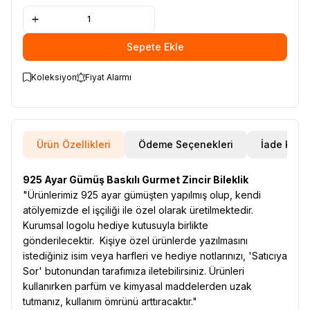
Sepete Ekle
Koleksiyon
Fiyat Alarmı
Ürün Özellikleri
Ödeme Seçenekleri
İade Koşul
925 Ayar Gümüş Baskılı Gurmet Zincir Bileklik
"Ürünlerimiz 925 ayar gümüşten yapılmış olup, kendi
atölyemizde el işçiliği ile özel olarak üretilmektedir.
Kurumsal logolu hediye kutusuyla birlikte
gönderilecektir. Kişiye özel ürünlerde yazılmasını
istediğiniz isim veya harfleri ve hediye notlarınızı, 'Satıcıya
Sor' butonundan tarafımıza iletebilirsiniz. Ürünleri
kullanırken parfüm ve kimyasal maddelerden uzak
tutmanız, kullanım ömrünü arttıracaktır."