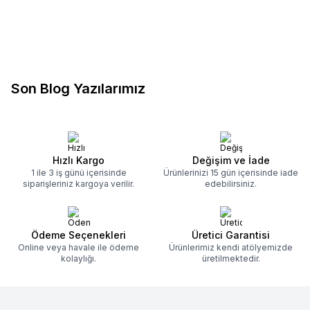
Sepete Ekle
Sepete Ekle
Son Blog Yazılarımız
Hızlı Kargo
Değişim ve İade
1 ile 3 iş günü içerisinde
Ürünlerinizi 15 gün içerisinde iade
siparişleriniz kargoya verilir.
edebilirsiniz.
Ödeme Seçenekleri
Üretici Garantisi
Online veya havale ile ödeme
Ürünlerimiz kendi atölyemizde
kolaylığı.
üretilmektedir.