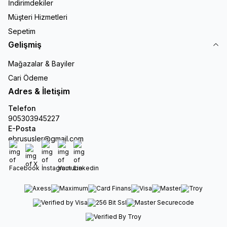
İndirimdekiler
Müşteri Hizmetleri
Sepetim
Gelişmiş
Mağazalar & Bayiler
Cari Ödeme
Adres & İletişim
Telefon
905303945227
E-Posta
ebrususler@gmail.com
Facebook
X
İnstagram
Youtube
Linkedin